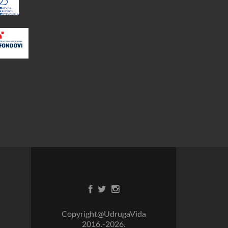
Facebook
Twitter
Instagram
link
link
link
Copyright@UdrugaVida
2016.-2026.