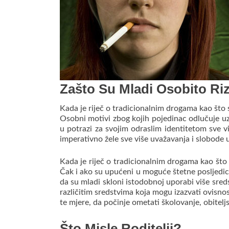
Zašto Su Mladi Osobito Ri
Kada je riječ o tradicionalnim drogama kao što s
Osobni motivi zbog kojih pojedinac odlučuje uzim
u potrazi za svojim odraslim identitetom sve viš
imperativno žele sve više uvažavanja i slobode
Kada je riječ o tradicionalnim drogama kao što s
Čak i ako su upućeni u moguće štetne posljedice 
da su mladi skloni istodobnoj uporabi više sre
različitim sredstvima koja mogu izazvati ovisnost
te mjere, da počinje ometati školovanje, obitelj
Što Misle Roditelji?