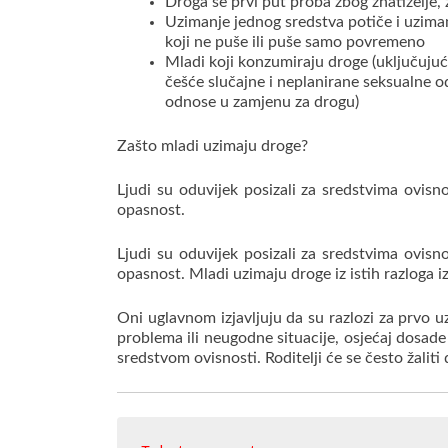
Droga se prvi put proba zbog znatiželje, 
Uzimanje jednog sredstva potiče i uzim
koji ne puše ili puše samo povremeno
Mladi koji konzumiraju droge
(uključujuć
češće slučajne i neplanirane seksualne o
odnose u zamjenu za drogu)
Zašto mladi uzimaju droge?
Ljudi su oduvijek posizali za sredstvima ovisnos
opasnost.
Ljudi su oduvijek posizali za sredstvima ovisnos
opasnost.
Mladi uzimaju droge iz istih razloga iz 
Oni uglavnom izjavljuju da su razlozi za prvo uz
problema ili neugodne situacije, osjećaj dosade
sredstvom ovisnosti.
Roditelji će se često žalit