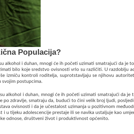
zična Populacija?
u alkohol i duhan, mnogi će ih početi uzimati smatrajući da je to 
ati bilo koje sredstvo ovisnosti vrlo su različiti.
U razdoblju ado
e izmiču kontroli roditelja, suprotstavljaju se njihovu autoritetu
 u svojim postupcima.
u alkohol i duhan, mnogi će ih početi uzimati smatrajući da je t
po zdravlje, smatraju da, budući to čini velik broj ljudi, posljedi
dstava ovisnosti i da je učestalost uzimanja u pozitivnom međuo
 i u tijeku adolescencije prestaje ili se navika ustaljuje kao umj
ske odnose, društveni život i produktivnost općenito.