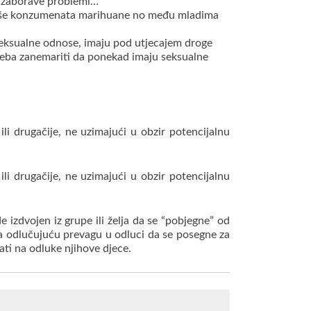
se zaborave problemi…
 više konzumenata marihuane no među mladima
 seksualne odnose, imaju pod utjecajem droge
treba zanemariti da ponekad imaju seksualne
 ili drugačije, ne uzimajući u obzir potencijalnu
 ili drugačije, ne uzimajući u obzir potencijalnu
e izdvojen iz grupe ili želja da se “pobjegne” od
ima odlučujuću prevagu u odluci da se posegne za
cati na odluke njihove djece.