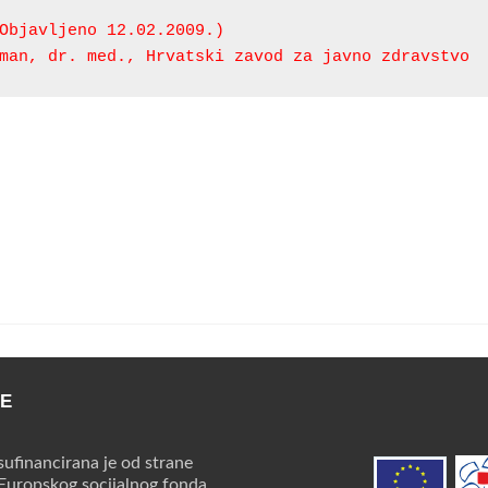
man, dr. med., Hrvatski zavod za javno zdravstvo
CE
sufinancirana je od strane
 Europskog socijalnog fonda.