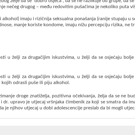
zbog želje da se “dobro osjeća”, da se ne razlikuje od grupe, da 
anje nečeg drugog – među redovitim pušačima je nekoliko puta
i alkohol)
imaju i rizičnija seksualna ponašanja
(ranije stupaju u
dnose, manje koriste kondome, imaju nižu percepciju rizika, ne 
ti u želji za drugačijim iskustvima, u želji da se osjećaju bolje
ti u želji za drugačijim iskustvima, u želji da se osjećaju bolje
kojih odrasli puše ili piju alkohol.
imanje droge znatiželja, pozitivna očekivanja, želja da se ne bud
 i dr. upravo je utjecaj vršnjaka čimbenik za koji se smatra da 
i da je njihov utjecaj u dobi adolescencije preslab da bi mogli utje