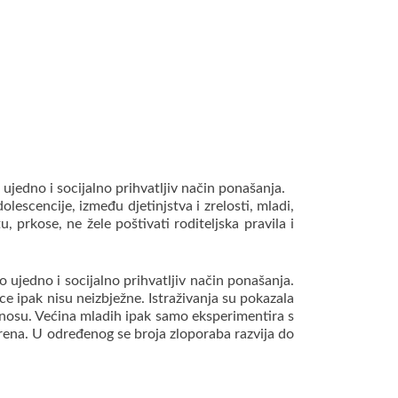
ujedno i socijalno prihvatljiv način ponašanja.
lescencije, između djetinjstva i zrelosti, mladi,
, prkose, ne žele poštivati roditeljska pravila i
o ujedno i socijalno prihvatljiv način ponašanja.
ce ipak nisu neizbježne. Istraživanja su pokazala
dnosu. Većina mladih ipak samo eksperimentira s
erena.
U određenog se broja zloporaba razvija do