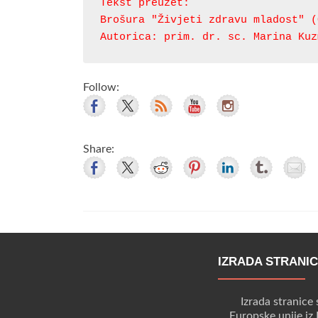
Autorica: prim. dr. sc. Marina Kuz
Follow:
Share:
IZRADA STRANI
Izrada stranice 
Europske unije iz