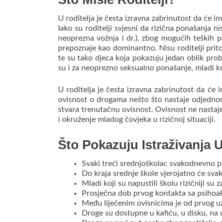
U roditelja je česta izravna zabrinutost da će im
Iako su roditelji svjesni da rizična ponašanja n
neoprezna vožnja i dr.), zbog mogućih teških p
prepoznaje kao dominantno
.
Nisu roditelji pri
te su tako djeca koja pokazuju jedan oblik prob
su i za neoprezno seksualno ponašanje, mladi koj
U roditelja je česta izravna zabrinutost da će i
ovisnost o drogama nešto što nastaje odjedno
stvara trenutačnu ovisnost.
Ovisnost ne nastaje 
i okruženje mladog čovjeka u rizičnoj situaciji.
Što Pokazuju Istraživanja 
Svaki treći srednjoškolac svakodnevno p
Do kraja srednje škole vjerojatno će svak
Mladi koji su napustili školu rizičniji su
Prosječna dob prvog kontakta sa psihoa
Među liječenim ovisnicima je od prvog u
Droge su dostupne u kafiću, u disku, na u