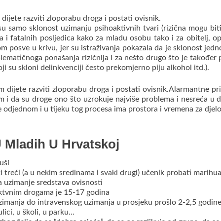
 dijete razviti zloporabu droga i postati ovisnik.
isu samo sklonost uzimanju psihoaktivnih tvari (rizična mogu bit
a i fatalnih posljedica kako za mladu osobu tako i za obitelj,
op
tom posve u krivu, jer su istraživanja pokazala da je sklonost je
lematičnoga ponašanja rizičnija i za nešto drugo što je također p
i su skloni delinkvenciji često prekomjerno piju alkohol itd.).
m dijete razviti zloporabu droga i postati ovisnik.
Alarmantne prič
m i da su droge ono što uzrokuje najviše problema i nesreća u
odjednom i u tijeku tog procesa ima prostora i vremena za djelova
U Mladih U Hrvatskoj
uši
i treći (a u nekim sredinama i svaki drugi) učenik probati marihu
 za uzimanje sredstava ovisnosti
ktvnim drogama je 15-17 godina
zimanja do intravenskog uzimanja u prosjeku prošlo 2-2,5 godin
lici, u školi, u parku…