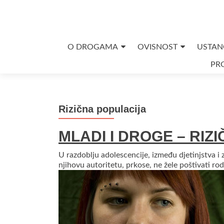
Skip
O DROGAMA
OVISNOST
USTAN
to
PRO
content
Rizična populacija
MLADI I DROGE – RIZ
U razdoblju adolescencije, između djetinjstva i z
njihovu autoritetu, prkose, ne žele poštivati ro