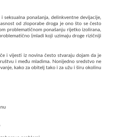
i i seksualna ponašanja, delinkventne devijacije,
asnost od zloporabe droga je ono što se često
dnom problematičnom ponašanju rijetko izolirana,
roblematično (mladi koji uzimaju droge rizičniji
e i vijesti iz novina često stvaraju dojam da je
 društvu i među mladima. No
nijedno sredstvo ne
nje, kako za obitelj tako i za užu i širu okolinu
anu
e