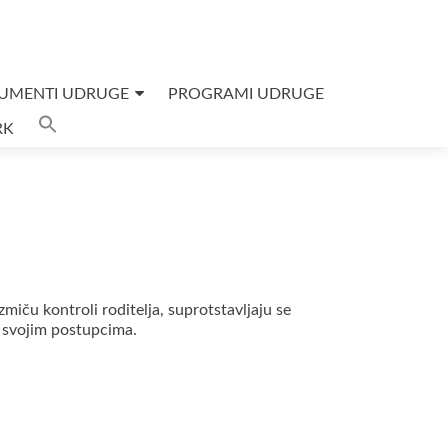
UMENTI UDRUGE
PROGRAMI UDRUGE
Search
RK
for:
SEARCH BUTTON
zmiču kontroli roditelja, suprotstavljaju se
 u svojim postupcima.