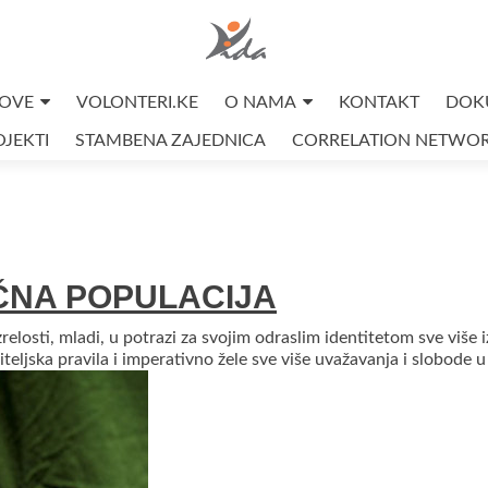
OVE
VOLONTERI.KE
O NAMA
KONTAKT
DOK
JEKTI
STAMBENA ZAJEDNICA
CORRELATION NETWO
IČNA POPULACIJA
relosti, mladi, u potrazi za svojim odraslim identitetom sve više i
diteljska pravila i imperativno žele sve više uvažavanja i slobode