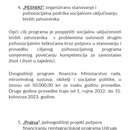
„
PESNIKI“
,
organizirano stanovanje i
psihosocijalna podrška socijalnom uključivanju
bivših zatvorenika
Opći cilj programa je pospješiti socijalnu uključenosti
bivših zatvorenika s problemima ovisnosti drugim
psihosocijalnim teškoćama kroz potporu u stanovanju i
provedbu ciljanog psihosocijalnog programa
usmjerenog povećanju kompetencija za samostalan
život i život u zajednici.
Dvogodišnji program financira Ministarstvo rada,
mirovinskog sustava, obitelji i socijalne politike, u
iznosu od 50.000,00 kn za svaku godinu provedbe.
Druga godina provedbe traje od 1. rujna 2022. do 31.
kolovoza 2023. godine.
„
Praksa
“,
jednogodišnji projekt potpore
financiranju reintegracijskog programa Udruge