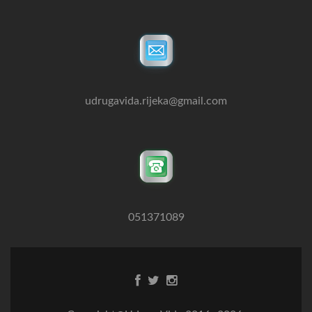
udrugavida.rijeka@gmail.com
051371089
Facebook
Twitter
Instagram
link
link
link