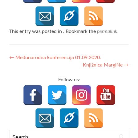
This entry was posted in . Bookmark the
permalink
.
Post
←
Međunarodna konferencija 01.09.2020.
Knjižnica MargiNe
→
navigation
Follow us:
Search