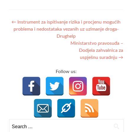
Post
←
Instrument za ispitivanje rizika i procjenu mogućih
problema i nedostataka vezanih uz uzimanje droga-
navigation
Drughelp
Ministarstvo pravosuđa –
Dodjela zahvalnica za
uspješnu suradnju
→
Follow us:
Search
for: