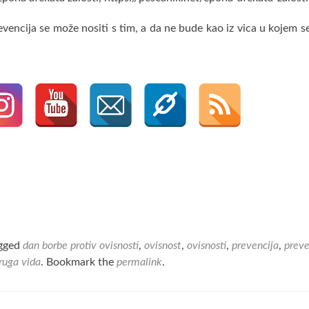
revencija se može nositi s tim, a da ne bude kao iz vica u kojem s
gged
dan borbe protiv ovisnosti
,
ovisnost
,
ovisnosti
,
prevencija
,
preve
ruga vida
. Bookmark the
permalink
.