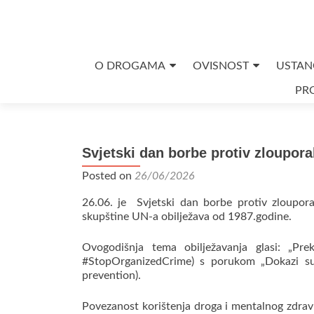
Skip
O DROGAMA
OVISNOST
USTAN
to
PRO
content
Svjetski dan borbe protiv zloupor
Posted on
26/06/2026
26.06. je Svjetski dan borbe protiv zloupo
skupštine UN-a obilježava od 1987.godine.
Ovogodišnja tema obilježavanja glasi: „Prek
#StopOrganizedCrime) s porukom „Dokazi su j
prevention).
Povezanost korištenja droga i mentalnog zdrav