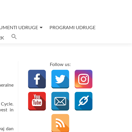
UMENTI UDRUGE
PROGRAMI UDRUGE
Search
RK
for:
SEARCH BUTTON
Follow us:
eralne
 Cycle.
vest in
vaj dan