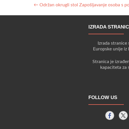
Post
←
Održan okrugli stol Zapošljavanje osoba s p
navigation
IZRADA STRANI
Izrada stranice 
Europske unije iz
Stranica je izrađe
kapaciteta za 
FOLLOW US