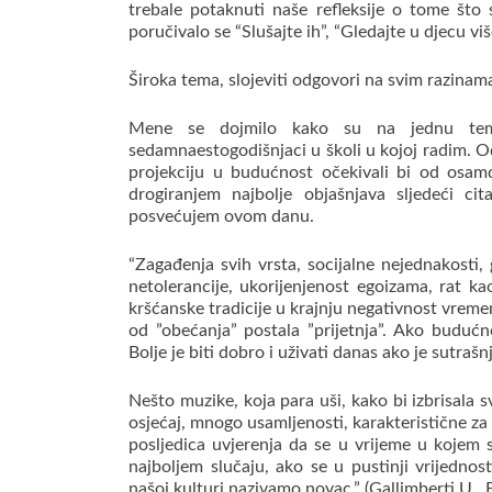
trebale potaknuti naše refleksije o tome što 
poručivalo se “Slušajte ih”, “Gledajte u djecu vi
Široka tema, slojeviti odgovori na svim razinama
Mene se dojmilo kako su na jednu temu
sedamnaestogodišnjaci u školi u kojoj radim. O
projekciju u budućnost očekivali bi od osa
drogiranjem najbolje objašnjava sljedeći cit
posvećujem ovom danu.
“Zagađenja svih vrsta, socijalne nejednakosti, 
netolerancije, ukorijenjenost egoizama, rat ka
kršćanske tradicije u krajnju negativnost vremen
od ”obećanja” postala ”prijetnja”. Ako budućn
Bolje je biti dobro i uživati danas ako je sutrašn
Nešto muzike, koja para uši, kako bi izbrisala sv
osjećaj, mnogo usamljenosti, karakteristične za 
posljedica uvjerenja da se u vrijeme u kojem 
najboljem slučaju, ako se u pustinji vrijednos
našoj kulturi nazivamo novac.” (Gallimberti U., 