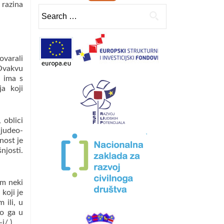
 razina
Search
for:
varali
 Ovakvu
 ima s
ja koji
 oblici
 judeo-
nost je
njosti.
em neki
koji je
 ili, u
to ga u
i/ )