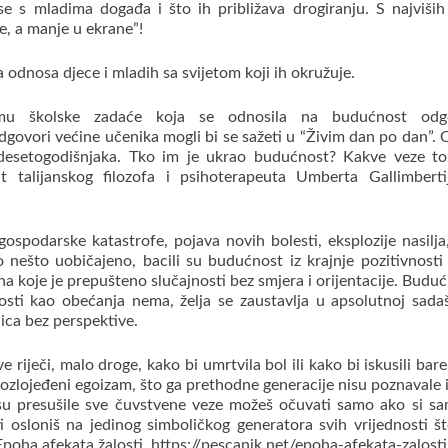
se s mladima događa i što ih približava drogiranju. S najviših
še, a manje u ekrane”!
 odnosa djece i mladih sa svijetom koji ih okružuje.
 školske zadaće koja se odnosila na budućnost odgo
dgovori većine učenika mogli bi se sažeti u “Živim dan po dan”.
mdesetogodišnjaka. Tko im je ukrao budućnost? Kakve veze to
at talijanskog filozofa i psihoterapeuta Umberta Gallimberti
gospodarske katastrofe, pojava novih bolesti, eksplozije nasilja,
o nešto uobičajeno, bacili su budućnost iz krajnje pozitivnosti
a koje je prepušteno slučajnosti bez smjera i orijentacije. Buduć
osti kao obećanja nema, želja se zaustavlja u apsolutnoj sadaš
jica bez perspektive.
e riječi, malo droge, kako bi umrtvila bol ili kako bi iskusili bar
ozlojeđeni egoizam, što ga prethodne generacije nisu poznavale i 
su presušile sve čuvstvene veze možeš očuvati samo ako si sam
ti osloniš na jedinog simboličkog generatora svih vrijednosti š
Epoha afekata žalosti, https://pescanik.net/epoha-afekata-zalosti-