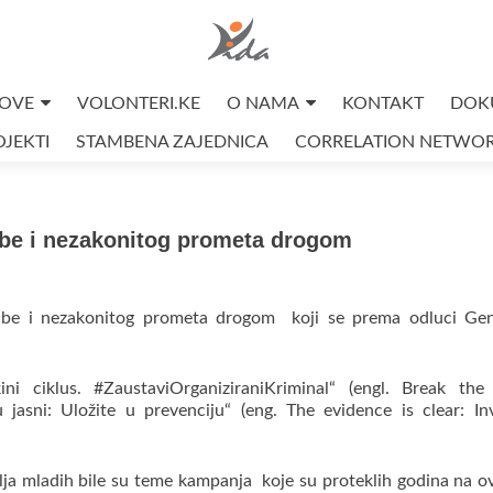
OVE
VOLONTERI.KE
O NAMA
KONTAKT
DOK
JEKTI
STAMBENA ZAJEDNICA
CORRELATION NETWO
abe i nezakonitog prometa drogom
rabe i nezakonitog prometa drogom koji se prema odluci Gen
ini ciklus. #ZaustaviOrganiziraniKriminal“ (engl. Break the
asni: Uložite u prevenciju“ (eng. The evidence is clear: In
lja mladih bile su teme kampanja koje su proteklih godina na o