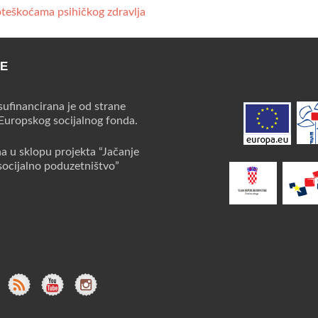
oteškoćama psihičkog zdravlja
CE
sufinancirana je od strane
 Europskog socijalnog fonda.
na u sklopu projekta “Jačanje
socijalno poduzetništvo”