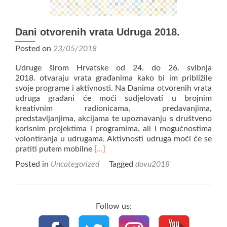
Dani otvorenih vrata Udruga 2018.
Posted on
23/05/2018
Udruge širom Hrvatske od 24. do 26. svibnja
2018. otvaraju vrata građanima kako bi im približile
svoje programe i aktivnosti. Na Danima otvorenih vrata
udruga građani će moći sudjelovati u brojnim
kreativnim radionicama, predavanjima,
predstavljanjima, akcijama te upoznavanju s društveno
korisnim projektima i programima, ali i mogućnostima
volontiranja u udrugama. Aktivnosti udruga moći će se
Read
pratiti putem mobilne
[…]
more
Posted in
Uncategorized
Tagged
dovu2018
about
Dani
otvorenih
vrata
Follow us:
Udruga
2018.