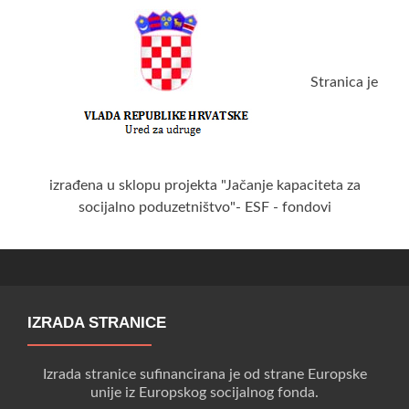
Stranica je
izrađena u sklopu projekta "Jačanje kapaciteta za
socijalno poduzetništvo"- ESF - fondovi
IZRADA STRANICE
Izrada stranice sufinancirana je od strane Europske
unije iz Europskog socijalnog fonda.