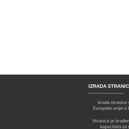
IZRADA STRANI
Izrada stranice 
Europske unije iz
Stranica je izrađe
kapaciteta za 