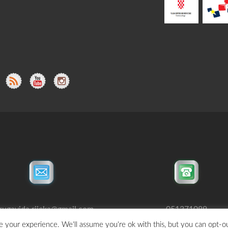
rugavida.rijeka@gmail.com
051371089
 your experience. We'll assume you're ok with this, but you can opt-ou