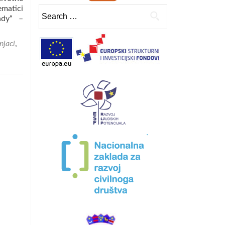
ematici
Search
ady“ –
for:
njaci
,