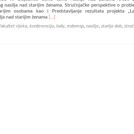
og nasilja nad starijim ženama, Stručnjačke perspektive o probl
arijim osobama kao i Predstavljanje rezultata projekta „L
Read
ilja nad starijim ženama
[…]
more
 fakultet rijeka
,
konferencija
,
lady
,
mdomsp
,
nasilje
,
starija dob
,
struč
about
Završna
konferencija
projekta
“Lady”
–
istraživanje
nasilja
nad
starijim
ženama