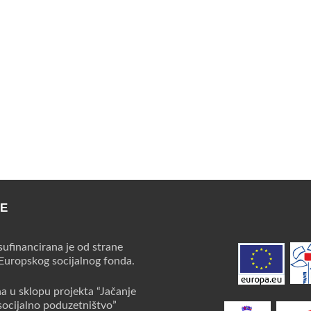
CE
sufinancirana je od strane
 Europskog socijalnog fonda.
na u sklopu projekta “Jačanje
socijalno poduzetništvo”