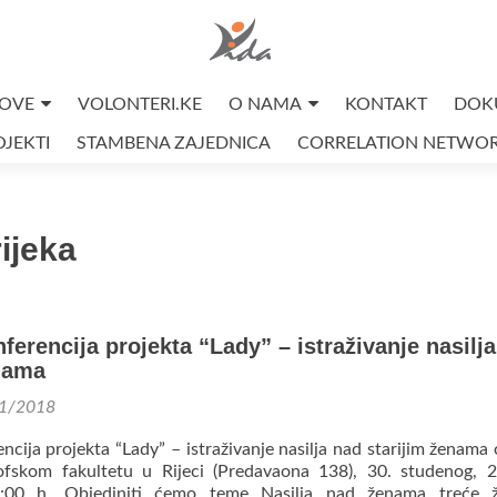
OVE
VOLONTERI.KE
O NAMA
KONTAKT
DOK
JEKTI
STAMBENA ZAJEDNICA
CORRELATION NETWO
rijeka
ferencija projekta “Lady” – istraživanje nasilj
enama
1/2018
ncija projekta “Lady” – istraživanje nasilja nad starijim ženama 
ofskom fakultetu u Rijeci (Predavaona 138), 30. studenog, 
00 h. Objediniti ćemo teme Nasilja nad ženama treće ž