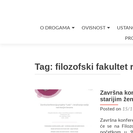
Skip
O DROGAMA
OVISNOST
USTAN
to
PRO
content
Tag:
filozofski fakultet 
Završna kon
starijim ž
Posted on
15/1
Završna konfere
će se na Filoz
početkom u 9: