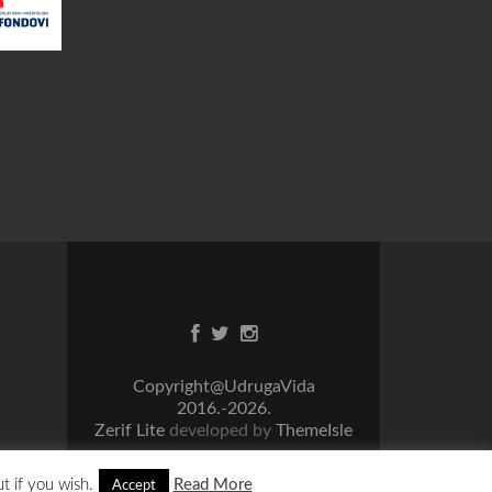
Facebook
Twitter
Instagram
link
link
link
Copyright@UdrugaVida
2016.-2026.
Zerif Lite
developed by
ThemeIsle
t if you wish.
Read More
Accept