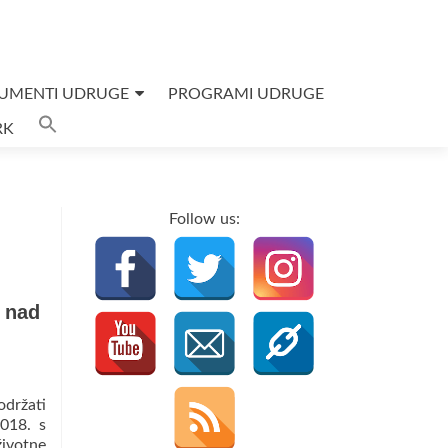
UMENTI UDRUGE
PROGRAMI UDRUGE
Search
RK
for:
SEARCH BUTTON
Follow us:
a nad
održati
2018. s
ivotne