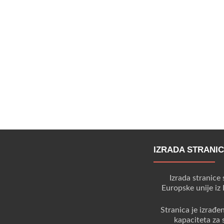
IZRADA STRANI
Izrada stranice 
Europske unije iz
Stranica je izrađe
kapaciteta za 