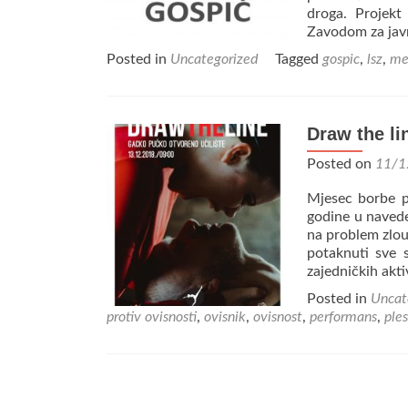
droga. Projekt
Zavodom za ja
Posted in
Uncategorized
Tagged
gospic
,
lsz
,
me
Draw the li
Posted on
11/1
Mjesec borbe pr
godine u navede
na problem zlou
potaknuti sve 
zajedničkih akt
Posted in
Uncat
protiv ovisnosti
,
ovisnik
,
ovisnost
,
performans
,
ples