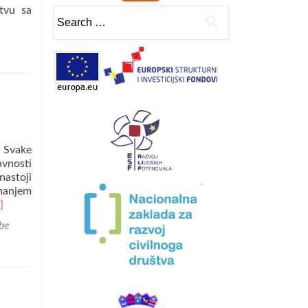
stvu sa
Search
for:
. Svake
avnosti
nastoji
imanjem
ad
]
re
be
out
raw
e
ne
očcu