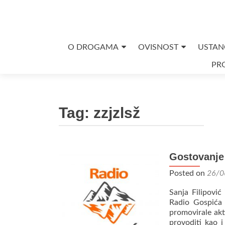
Skip
O DROGAMA
OVISNOST
USTAN
to
PRO
content
Tag:
zzjzlsž
Gostovanje
Posted on
26/0
Sanja Filipovi
Radio Gospića
promovirale akti
provoditi kao 