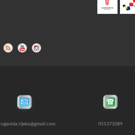
rugavida.rijeka@gmail.com
051371089