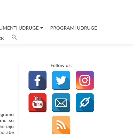
UMENTI UDRUGE
PROGRAMI UDRUGE
Search
RK
for:
SEARCH BUTTON
Follow us:
rogramu
emu su
aniraju
uporabe