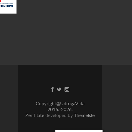
Facebook
Twitter
Instagram
link
link
link
Copyright@UdrugaVida
2016.-2026.
Zerif Lite
developed by
ThemeIsle