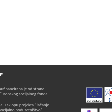
CE
sufinancirana je od strane
 Europskog socijalnog fonda.
na u sklopu projekta “Jačanje
socijalno poduzetništvo”