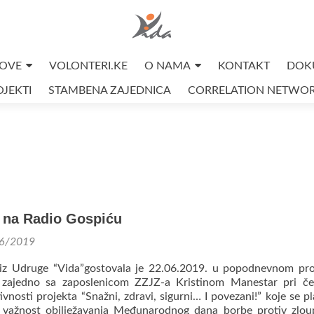
OVE
VOLONTERI.KE
O NAMA
KONTAKT
DOK
JEKTI
STAMBENA ZAJEDNICA
CORRELATION NETWO
 na Radio Gospiću
6/2019
ć iz Udruge “Vida”gostovala je 22.06.2019. u popodnevnom p
 zajedno sa zaposlenicom ZZJZ-a Kristinom Manestar pri č
vnosti projekta “Snažni, zdravi, sigurni… I povezani!” koje se pl
i važnost obilježavanja Međunarodnog dana borbe protiv zlo