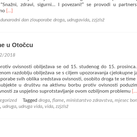
 “Snažni, zdravi, sigurni… I povezani!” se provodi u partner
Read
vno
[…]
more
dunarodni dan zlouporabe droga
,
udrugavida
,
zzjzlsž
about
Gostovanje
na
Radio
ne u Otočcu
Gospiću
2/2018
otiv ovisnosti obilježava se od 15. studenog do 15. prosinca
nom razdoblju obilježava se s ciljem upozoravanja cjelokupne j
porabe svih oblika sredstava ovisnosti, osobito droga te se time 
subjekte u društvu na aktivnu borbu protiv ovisnosti poduz
Re
ivnosti za uspješno suprotstavljanje ovom ozbiljnom problemu
[…
mo
egorized
Tagged
droga
,
flame
,
ministarstvo zdravstva
,
mjesec bor
ab
,
udruga
,
udruga vida
,
vida
,
zzjzlsž
D
th
li
u
Ot