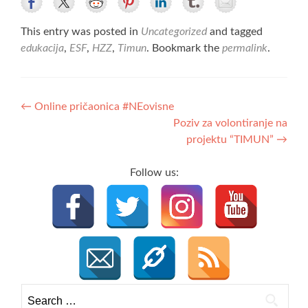
This entry was posted in
Uncategorized
and tagged
edukacija
,
ESF
,
HZZ
,
Timun
. Bookmark the
permalink
.
Post
←
Online pričaonica #NEovisne
Poziv za volontiranje na
navigation
projektu “TIMUN”
→
Follow us:
Search