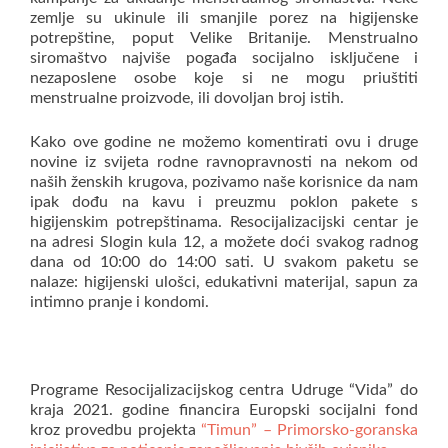
zemlje su ukinule ili smanjile porez na higijenske
potrepštine, poput Velike Britanije. Menstrualno
siromaštvo najviše pogađa socijalno isključene i
nezaposlene osobe koje si ne mogu priuštiti
menstrualne proizvode, ili dovoljan broj istih.
Kako ove godine ne možemo komentirati ovu i druge
novine iz svijeta rodne ravnopravnosti na nekom od
naših ženskih krugova, pozivamo naše korisnice da nam
ipak dođu na kavu i preuzmu poklon pakete s
higijenskim potrepštinama. Resocijalizacijski centar je
na adresi Slogin kula 12, a možete doći svakog radnog
dana od 10:00 do 14:00 sati. U svakom paketu se
nalaze: higijenski ulošci, edukativni materijal, sapun za
intimno pranje i kondomi.
Programe Resocijalizacijskog centra Udruge “Vida” do
kraja 2021. godine financira Europski socijalni fond
kroz provedbu projekta
“Timun” – Primorsko-goranska