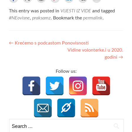
This entry was posted in
VIJESTI IZ VIDE
and tagged
#NEovisne
,
praksamz
. Bookmark the
permalink
.
Post
←
Krećemo s podcastom Ponovisnosti
Vidine volonterke.i u 2020.
navigation
godini
→
Follow us:
Search
for: