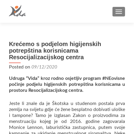
TOGGLE
Krećemo s podjelom higijenskih
potrepština korisnicama
Resocijalizacijskog centra
Posted on
09/12/2020
Udruga “Vida” kroz rodno osjetljiv program #NEovisne
počinje podjelu higijenskih potrepština korisnicama u
prostoru Resocijalizacijskog centra.
Jeste li znale da je Škotska u studenom postala prva
zemlja na svijetu gdje će žene besplatno dobivati uloške
i tampone? Tamo je izglasan Zakon o proizvodima za
menstruaciju kojeg je od 2016. godine zagovarala
Monice Lennon, laburistička zastupnica, putem svoje
kampanje za ukidanje menstrualnog siromaštva. Neke