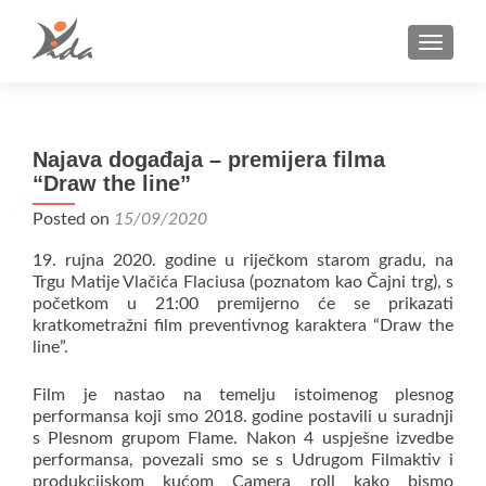
TOGGLE
Najava događaja – premijera filma
“Draw the line”
Posted on
15/09/2020
19. rujna 2020. godine u riječkom starom gradu, na
Trgu Matije Vlačića Flaciusa (poznatom kao Čajni trg), s
početkom u 21:00 premijerno će se prikazati
kratkometražni film preventivnog karaktera “Draw the
line”.
Film je nastao na temelju istoimenog plesnog
performansa koji smo 2018. godine postavili u suradnji
s Plesnom grupom Flame. Nakon 4 uspješne izvedbe
performansa, povezali smo se s Udrugom Filmaktiv i
produkcijskom kućom Camera roll kako bismo