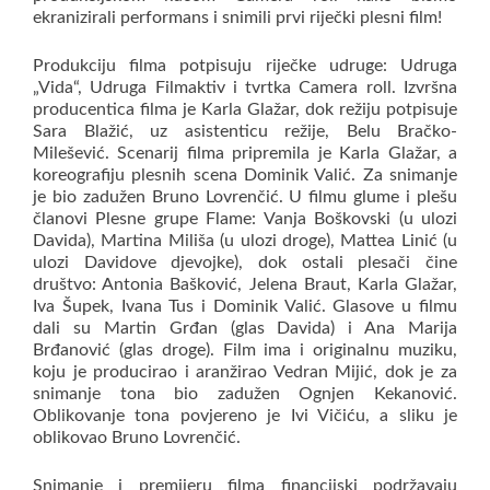
ekranizirali performans i snimili prvi riječki plesni film!
Produkciju filma potpisuju riječke udruge: Udruga
„Vida“, Udruga Filmaktiv i tvrtka Camera roll. Izvršna
producentica filma je Karla Glažar, dok režiju potpisuje
Sara Blažić, uz asistenticu režije, Belu Bračko-
Milešević. Scenarij filma pripremila je Karla Glažar, a
koreografiju plesnih scena Dominik Valić. Za snimanje
je bio zadužen Bruno Lovrenčić. U filmu glume i plešu
članovi Plesne grupe Flame: Vanja Boškovski (u ulozi
Davida), Martina Miliša (u ulozi droge), Mattea Linić (u
ulozi Davidove djevojke), dok ostali plesači čine
društvo: Antonia Bašković, Jelena Braut, Karla Glažar,
Iva Šupek, Ivana Tus i Dominik Valić. Glasove u filmu
dali su Martin Grđan (glas Davida) i Ana Marija
Brđanović (glas droge). Film ima i originalnu muziku,
koju je producirao i aranžirao Vedran Mijić, dok je za
snimanje tona bio zadužen Ognjen Kekanović.
Oblikovanje tona povjereno je Ivi Vičiću, a sliku je
oblikovao Bruno Lovrenčić.
Snimanje i premijeru filma financijski podržavaju