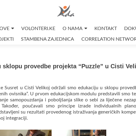
OVE
VOLONTERI.KE
O NAMA
KONTAKT
DOK
JEKTI
STAMBENA ZAJEDNICA
CORRELATION NETWO
sklopu provedbe projekta “Puzzle” u Cisti Vel
ce Susret u Cisti Velikoj održali smo edukaciju u sklopu prove
ečenih ovisnika“. U prvom edukacijskom modulu predstavili smo te
nje samopouzdanja i poboljšanja slike o sebi za liječene neza
Također, poučavali smo principe izrade individualnih plano
tavljeni su rezultati provedenog istraživanja generičkih kompe
j integraciji.