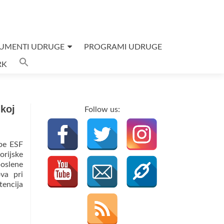
UMENTI UDRUGE
PROGRAMI UDRUGE
Search
RK
for:
SEARCH BUTTON
ikoj
Follow us:
dbe ESF
orijske
poslene
va pri
tencija