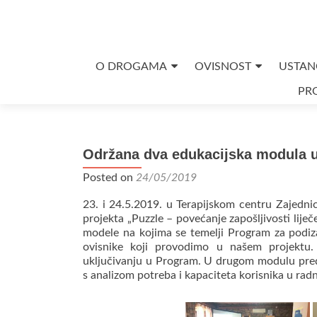
Skip
O DROGAMA
OVISNOST
USTAN
to
PRO
content
Održana dva edukacijska modula u 
Posted on
24/05/2019
23. i 24.5.2019. u Terapijskom centru Zajedni
projekta „Puzzle – povećanje zapošljivosti lij
modele na kojima se temelji Program za podiza
ovisnike koji provodimo u našem projektu. 
uključivanju u Program. U drugom modulu preds
s analizom potreba i kapaciteta korisnika u radno