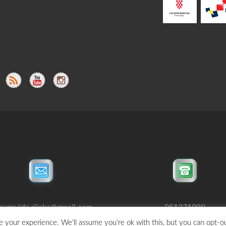
rugavida.rijeka@gmail.com
051371089
 your experience. We'll assume you're ok with this, but you can opt-ou