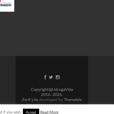
Facebook
Twitter
Instagram
link
link
link
Copyright@UdrugaVida
2016.-2026.
Zerif Lite
developed by
ThemeIsle
t if you wish.
Read More
Accept