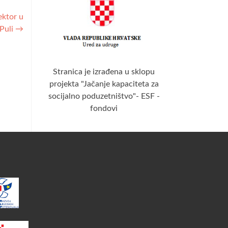
ektor u
Puli
→
Stranica je izrađena u sklopu
projekta "Jačanje kapaciteta za
socijalno poduzetništvo"- ESF -
fondovi