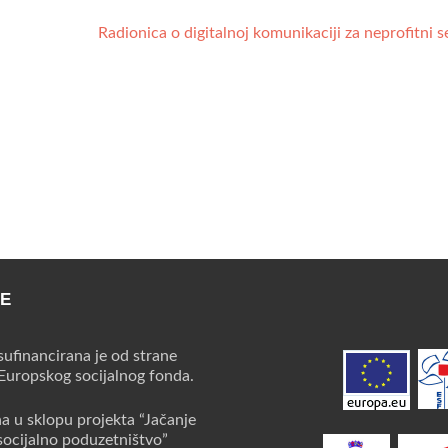
Radionica o digitalnoj komunikaciji za neprofitni s
CE
sufinancirana je od strane
 Europskog socijalnog fonda.
na u sklopu projekta “Jačanje
socijalno poduzetništvo”