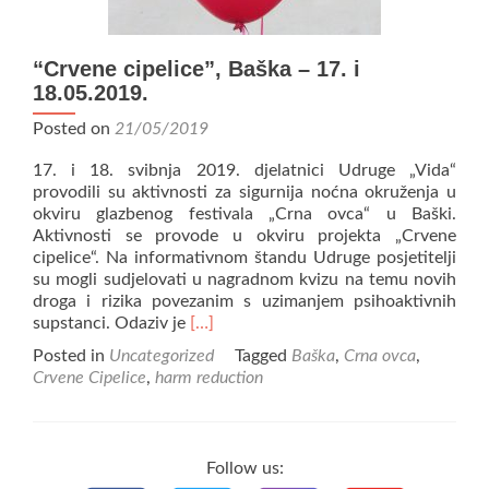
“Crvene cipelice”, Baška – 17. i
18.05.2019.
Posted on
21/05/2019
17. i 18. svibnja 2019. djelatnici Udruge „Vida“
provodili su aktivnosti za sigurnija noćna okruženja u
okviru glazbenog festivala „Crna ovca“ u Baški.
Aktivnosti se provode u okviru projekta „Crvene
cipelice“. Na informativnom štandu Udruge posjetitelji
su mogli sudjelovati u nagradnom kvizu na temu novih
droga i rizika povezanim s uzimanjem psihoaktivnih
Read
supstanci. Odaziv je
[…]
more
Posted in
Uncategorized
Tagged
Baška
,
Crna ovca
,
about
Crvene Cipelice
,
harm reduction
“Crvene
cipelice”,
Baška
–
Follow us:
17.