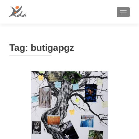
TOGGLE
Tag:
butigapgz