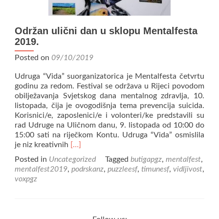
Održan ulični dan u sklopu Mentalfesta
2019.
Posted on
09/10/2019
Udruga “Vida” suorganizatorica je Mentalfesta četvrtu
godinu za redom. Festival se održava u Rijeci povodom
obilježavanja Svjetskog dana mentalnog zdravlja, 10.
listopada, čija je ovogodišnja tema prevencija suicida.
Korisnici/e, zaposlenici/e i volonteri/ke predstavili su
rad Udruge na Uličnom danu, 9. listopada od 10:00 do
15:00 sati na riječkom Kontu. Udruga “Vida” osmislila
Read
je niz kreativnih
[…]
more
Posted in
Uncategorized
Tagged
butigapgz
,
mentalfest
,
about
mentalfest2019
,
podrskanz
,
puzzleesf
,
timunesf
,
vidljivost
,
Održan
voxpgz
ulični
dan
u
sklopu