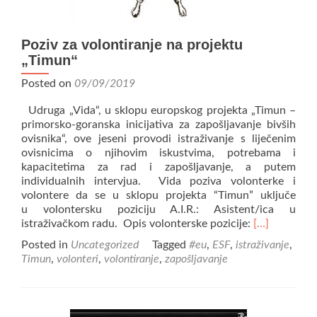
Poziv za volontiranje na projektu
„Timun“
Posted on
09/09/2019
Udruga „Vida“, u sklopu europskog projekta „Timun –
primorsko-goranska inicijativa za zapošljavanje bivših
ovisnika“, ove jeseni provodi istraživanje s liječenim
ovisnicima o njihovim iskustvima, potrebama i
kapacitetima za rad i zapošljavanje, a putem
individualnih intervjua. Vida poziva volonterke i
volontere da se u sklopu projekta “Timun” uključe
u volontersku poziciju A.I.R.: Asistent/ica u
Read
istraživačkom radu. Opis volonterske pozicije:
[…]
more
Posted in
Uncategorized
Tagged
#eu
,
ESF
,
istraživanje
,
about
Timun
,
volonteri
,
volontiranje
,
zapošljavanje
Poziv
za
volontiranje
na