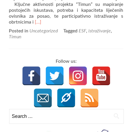
Ključne aktivnosti projekta “Timun” su mapiranje
postojećih iskustava, potreba i kapaciteta liječenih
ovisnika za posao, te participativno istraživanje s
Read
obrtnicima i
[…]
more
Posted in
Uncategorized
Tagged
ESF
,
istraživanje
,
about
Timun
Istraživanje
radnih
iskustava
i
Follow us:
potreba
liječenih
ovisnika
Search
for: