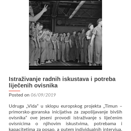
projektu
„Timun“
Istraživanje radnih iskustava i potreba
liječenih ovisnika
Posted on
06/09/2019
Udruga „Vida“ u sklopu europskog projekta „Timun –
primorsko-goranska inicijativa za zapošljavanje bivših
ovisnika“ ove jeseni provodi istraživanje s liječenim
ovisnicima o njihovim iskustvima, potrebama i
kapacitetima za posao, a putem individualnih intervjua.