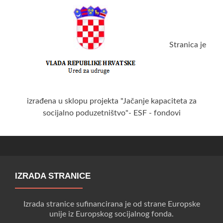
Stranica je
izrađena u sklopu projekta "Jačanje kapaciteta za
socijalno poduzetništvo"- ESF - fondovi
IZRADA STRANICE
Izrada stranice sufinancirana je od strane Europske
unije iz Europskog socijalnog fonda.