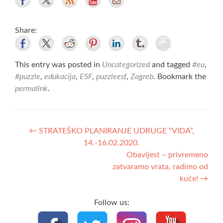
Share:
This entry was posted in
Uncategorized
and tagged
#eu
,
#puzzle
,
edukacija
,
ESF
,
puzzleesf
,
Zagreb
. Bookmark the
permalink
.
Post
←
STRATEŠKO PLANIRANJE UDRUGE “VIDA”,
14.-16.02.2020.
navigation
Obavijest – privremeno
zatvaramo vrata, radimo od
kuće!
→
Follow us: