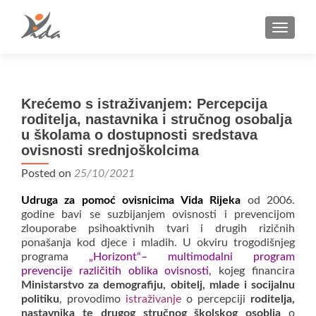
TOGGLE
Krećemo s istraživanjem: Percepcija
roditelja, nastavnika i stručnog osobalja
u školama o dostupnosti sredstava
ovisnosti srednjoškolcima
Posted on
25/10/2021
Udruga za pomoć ovisnicima Vida Rijeka
od 2006.
godine bavi se suzbijanjem ovisnosti i prevencijom
zlouporabe psihoaktivnih tvari i drugih rizičnih
ponašanja kod djece i mladih. U okviru trogodišnjeg
programa
„Horizont“– multimodalni program
prevencije različitih oblika ovisnosti
, kojeg financira
Ministarstvo za demografiju, obitelj, mlade i socijalnu
politiku
, provodimo
istraživanje
o percepciji
roditelja,
nastavnika te drugog stručnog školskog osoblja
o