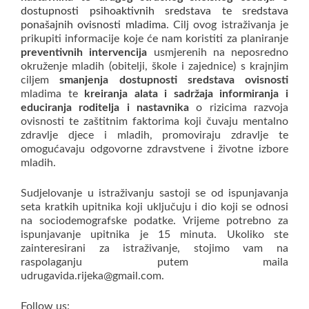
dostupnosti psihoaktivnih sredstava te sredstava
ponašajnih ovisnosti mladima
. Cilj ovog istraživanja je
prikupiti informacije koje će nam koristiti za planiranje
preventivnih intervencija
usmjerenih na neposredno
okruženje mladih (obitelji, škole i zajednice) s krajnjim
ciljem
smanjenja dostupnosti sredstava ovisnosti
mladima te
kreiranja alata i sadržaja informiranja i
educiranja roditelja i nastavnika
o rizicima razvoja
ovisnosti te zaštitnim faktorima koji čuvaju mentalno
zdravlje djece i mladih, promoviraju zdravlje te
omogućavaju odgovorne zdravstvene i životne izbore
mladih.
Sudjelovanje u istraživanju sastoji se od ispunjavanja
seta kratkih upitnika koji uključuju i dio koji se odnosi
na sociodemografske podatke. Vrijeme potrebno za
ispunjavanje upitnika je 15 minuta. Ukoliko ste
zainteresirani za istraživanje, stojimo vam na
raspolaganju putem maila
udrugavida.rijeka@gmail.com.
Follow us: