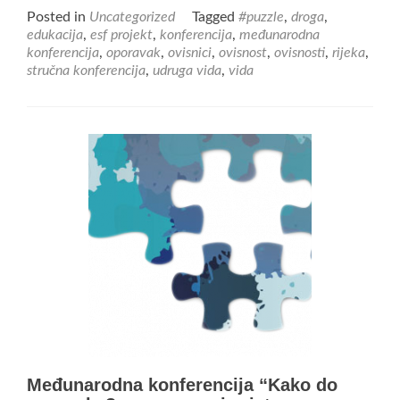
more
Posted in
Uncategorized
Tagged
#puzzle
,
droga
,
about
edukacija
,
esf projekt
,
konferencija
,
međunarodna
Održana
konferencija
,
oporavak
,
ovisnici
,
ovisnost
,
ovisnosti
,
rijeka
,
međunarodna
stručna konferencija
,
udruga vida
,
vida
stručna
konferencija
“Kako
do
oporavka?
–
suvremeni
pristup
liječenju,
rehabilitaciji
i
socijalnoj
reintegraciji
osoba
s
problemom
ovisnosti”
Međunarodna konferencija “Kako do