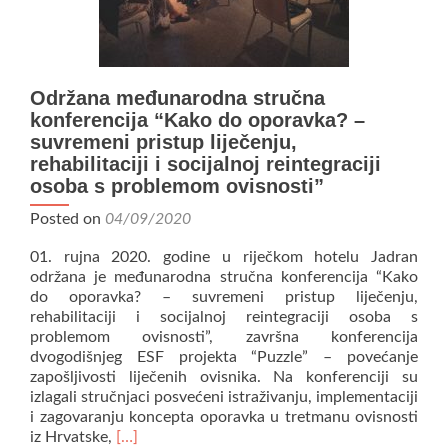
Održana međunarodna stručna
konferencija “Kako do oporavka? –
suvremeni pristup liječenju,
rehabilitaciji i socijalnoj reintegraciji
osoba s problemom ovisnosti”
Posted on
04/09/2020
01. rujna 2020. godine u riječkom hotelu Jadran
održana je međunarodna stručna konferencija “Kako
do oporavka? – suvremeni pristup liječenju,
rehabilitaciji i socijalnoj reintegraciji osoba s
problemom ovisnosti”, završna konferencija
dvogodišnjeg ESF projekta “Puzzle” – povećanje
zapošljivosti liječenih ovisnika. Na konferenciji su
izlagali stručnjaci posvećeni istraživanju, implementaciji
i zagovaranju koncepta oporavka u tretmanu ovisnosti
Read
iz Hrvatske,
[…]