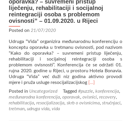
oporavka? – suvremeni pristup
liječenju, rehabilitaciji i socijalnoj
reintegraciji osoba s problemom
ovisnosti” – 01.09.2020. u Rijeci
Posted on
21/07/2020
Udruga “Vida” organizira međunarodnu konferenciju o
konceptu oporavka u tretmanu ovisnosti, pod nazivom
“Kako do oporavka? – suvremeni pristup liječenju,
rehabilitaciji i socijalnoj reintegraciji osoba s
problemom ovisnosti”. Konferencija će se održati 01.
rujna 2020. godine u Rijeci, u prostoru Hotela Bonavia.
Udruga “Vida” već duži niz godina aktivno provodi
Read
mjere i pruža usluge resocijalizacijskog
[…]
more
Posted in
Uncategorized
Tagged
#puzzle
,
konferencija
,
about
međunarodna konferencija
,
oporavak
,
ovisnici
,
recovery
,
Međunarodna
rehabilitacija
,
resocijalizacija
,
skrb o ovisnicima
,
stručnjaci
,
konferencija
tretman
,
udruga vida
,
vida
“Kako
do
oporavka?
–