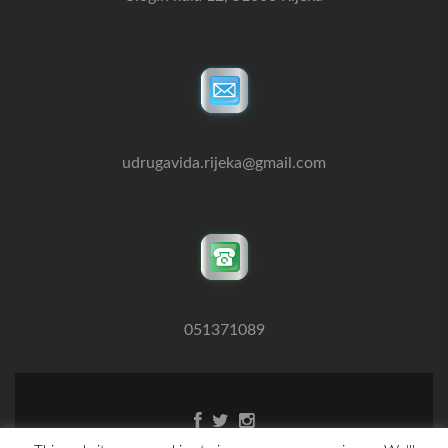
udrugavida.rijeka@gmail.com
051371089
Facebook
Twitter
Instagram
link
link
link