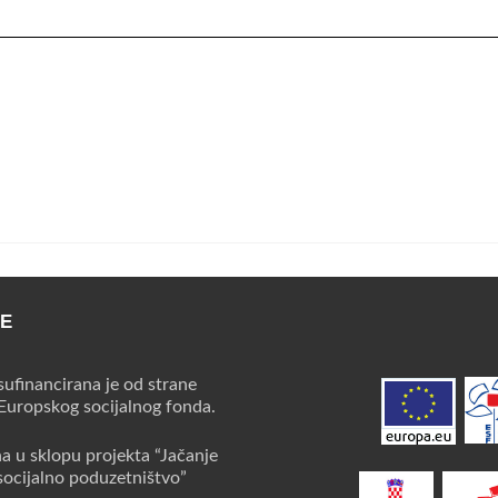
CE
sufinancirana je od strane
 Europskog socijalnog fonda.
na u sklopu projekta “Jačanje
socijalno poduzetništvo”