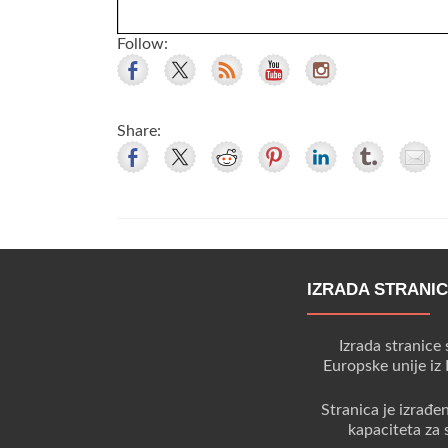
Follow:
Share:
IZRADA STRANI
Izrada stranice 
Europske unije iz
Stranica je izrađe
kapaciteta za 