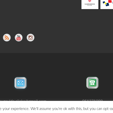
rugavida.rijeka@gmail.com
051371089
 your experience. We'll assume you're ok with this, but you can opt-ou