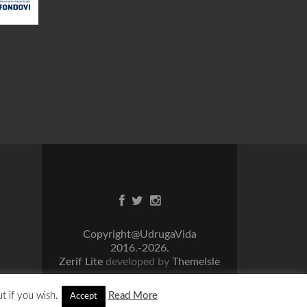
Facebook
Twitter
Instagram
link
link
link
Copyright@UdrugaVida
2016.-2026.
Zerif Lite
developed by
ThemeIsle
t if you wish.
Read More
Accept