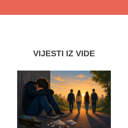
VIJESTI IZ VIDE
Previous
Ne