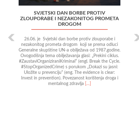
SVJETSKI DAN BORBE PROTIV
ZLOUPORABE I NEZAKONITOG PROMETA
DROGOM
26.06. je Svjetski dan borbe protiv zlouporabe i
nezakonitog prometa drogom koji se prema odluci
Generalne skupštine UN-a obilježava od 1987.godine.
Ovogodišnja tema obilježavanja glasi: „Prekini ciklus.
#ZaustaviOrganiziraniKriminal“ (engl. Break the Cycle.
#StopOrganizedCrime) s porukom „Dokazi su jasni:
Uložite u prevenciju“ (eng. The evidence is clear:
Invest in prevention). Povezanost korištenja droga i
Read
mentalnog zdravlja
[…]
more
about
Svjetski
dan
borbe
protiv
zlouporabe
i
nezakonitog