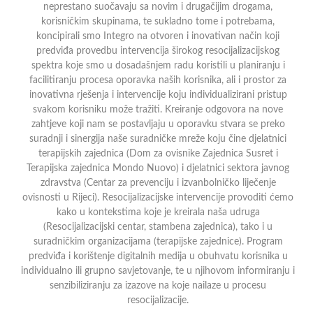
neprestano suočavaju sa novim i drugačijim drogama,
korisničkim skupinama, te sukladno tome i potrebama,
koncipirali smo Integro na otvoren i inovativan način koji
predviđa provedbu intervencija širokog resocijalizacijskog
spektra koje smo u dosadašnjem radu koristili u planiranju i
facilitiranju procesa oporavka naših korisnika, ali i prostor za
inovativna rješenja i intervencije koju individualizirani pristup
svakom korisniku može tražiti. Kreiranje odgovora na nove
zahtjeve koji nam se postavljaju u oporavku stvara se preko
suradnji i sinergija naše suradničke mreže koju čine djelatnici
terapijskih zajednica (Dom za ovisnike Zajednica Susret i
Terapijska zajednica Mondo Nuovo) i djelatnici sektora javnog
zdravstva (Centar za prevenciju i izvanbolničko liječenje
ovisnosti u Rijeci). Resocijalizacijske intervencije provoditi ćemo
kako u kontekstima koje je kreirala naša udruga
(Resocijalizacijski centar, stambena zajednica), tako i u
suradničkim organizacijama (terapijske zajednice). Program
predviđa i korištenje digitalnih medija u obuhvatu korisnika u
individualno ili grupno savjetovanje, te u njihovom informiranju i
senzibiliziranju za izazove na koje nailaze u procesu
resocijalizacije.