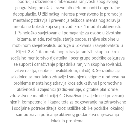
području izloženom čimbenicima ranjivosti zbog svojeg
geografskog položaja, razvojnih determinanti i dugotrajne
depopulacije. U žiži našeg interesa prvenstveno je promocija
mentalnog zdravlja i prevencija teškoća mentalnog zdravlja i
mentalne bolesti koja se provodi kroz 4 modula aktivnosti:
1.Psihološko savjetovanje i pomaganje za osobe u životnim
krizama, mlade, roditelje, starije osobe, ranjive skupine u
mobilnom savjetovalištu udruge u Lokvama i savjetovalištu u
Rijeci. 2.Zaštita mentalnog zdravlja ranjivih skupina- kroz
socijalno mentorstvo djelatnika i peer grupe podrške osigurava
se suport i osnaživanje pripadnika ranjivih skupina (ovisnici,
žrtve nasilja, osobe s invaliditetom, mladi) 3. Senzibilizacija
zajednice za mentalno zdravlje i smanjenje stigme u odnosu na
probleme mentalnog zdravlja kroz edukativne i promotivne
aktivnosti u zajednici (radio-emisije, digitalne platforme,
zdravstvene manifestacije) 4. Osnaživanje zajednice i povećanje
njenih kompetencija i kapaciteta za odgovaranje na zdravstvene
i socijalne potrebe žitelja kroz različite oblike podrške lokalnoj
samoupravi i poticanje aktivnog građanstva u rješavanju
lokalnih problema.