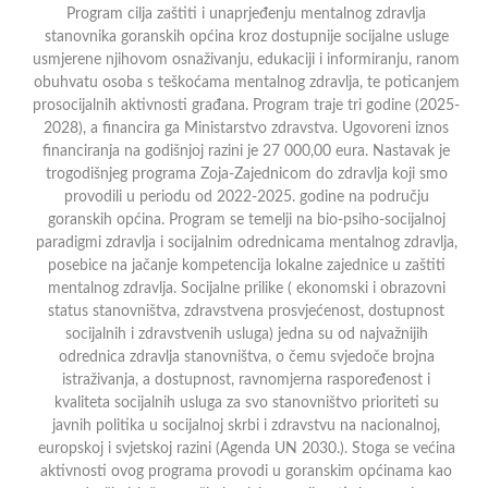
Program cilja zaštiti i unaprjeđenju mentalnog zdravlja
stanovnika goranskih općina kroz dostupnije socijalne usluge
usmjerene njihovom osnaživanju, edukaciji i informiranju, ranom
obuhvatu osoba s teškoćama mentalnog zdravlja, te poticanjem
prosocijalnih aktivnosti građana. Program traje tri godine (2025-
2028), a financira ga Ministarstvo zdravstva. Ugovoreni iznos
financiranja na godišnjoj razini je 27 000,00 eura. Nastavak je
trogodišnjeg programa Zoja-Zajednicom do zdravlja koji smo
provodili u periodu od 2022-2025. godine na području
goranskih općina. Program se temelji na bio-psiho-socijalnoj
paradigmi zdravlja i socijalnim odrednicama mentalnog zdravlja,
posebice na jačanje kompetencija lokalne zajednice u zaštiti
mentalnog zdravlja. Socijalne prilike ( ekonomski i obrazovni
status stanovništva, zdravstvena prosvjećenost, dostupnost
socijalnih i zdravstvenih usluga) jedna su od najvažnijih
odrednica zdravlja stanovništva, o čemu svjedoče brojna
istraživanja, a dostupnost, ravnomjerna raspoređenost i
kvaliteta socijalnih usluga za svo stanovništvo prioriteti su
javnih politika u socijalnoj skrbi i zdravstvu na nacionalnoj,
europskoj i svjetskoj razini (Agenda UN 2030.). Stoga se većina
aktivnosti ovog programa provodi u goranskim općinama kao