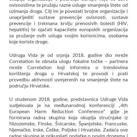
ovisnostima te pružaju razne usluge smanjenja štete od
uzimanja droga. Cilj im je povezati brojne organizacije i
unaprijediti sustave prevencije ovisnosti, sustave
prevencije i tretmana krvlju prenosivih bolesti (HIV,
hepatitis) te ojačati kapacitete europskih organizacija
za pružanje ovih usluga svojim korisnicima, osobama
koje koriste droge.
Udruga Vida je od srpnja 2018. godine dio mreže
Correlation te obnaša ulogu fokalne točke – partnera
mreže Correlation koji informira o trendovima
korištenja droga u Hrvatskoj te provodi i prati
provedbu aktivnosti usmjerenih na smanjenje štete na
području Hrvatske.
U studenom 2018. godine, predstavnica Udruge Vida
sudjelovala je na međunarodnoj konferenciji „4th
European Harm Reduction Conference“ gdje je
formirana radna skupina koja okuplja stručnjake iz
Nizozemske, Finske, Švicarske, Španjolske, Francuske,
Njemačke, Irske, Češke, Poljske i Hrvatske. Zadaća ove
radne skupine je prikupljati podatke o novim drogama i