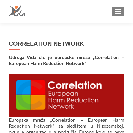
TOGGLE
CORRELATION NETWORK
Udruga Vida dio je europske mreže „Correlation –
European Harm Reduction Network“
Europska mreža „Correlation – European Harm
Reduction Network“, sa sjedištem u Nizozemskoj,
okuplja organizacije s područja Europe koje se bave