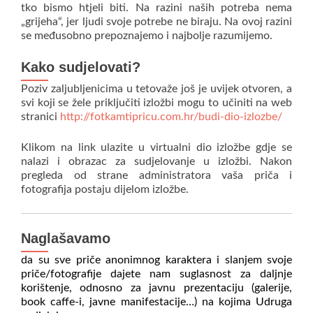
tko bismo htjeli biti. Na razini naših potreba nema
„grijeha“, jer ljudi svoje potrebe ne biraju. Na ovoj razini
se međusobno prepoznajemo i najbolje razumijemo.
Kako sudjelovati?
Poziv zaljubljenicima u tetovaže još je uvijek otvoren, a
svi koji se žele priključiti izložbi mogu to učiniti na web
stranici
http://fotkamtipricu.com.hr/budi-dio-izlozbe/
Klikom na link ulazite u virtualni dio izložbe gdje se
nalazi i obrazac za sudjelovanje u izložbi. Nakon
pregleda od strane administratora vaša priča i
fotografija postaju dijelom izložbe.
Naglašavamo
da su sve priče anonimnog karaktera i slanjem svoje
priče/fotografije dajete nam suglasnost za daljnje
korištenje, odnosno za javnu prezentaciju (galerije,
book caffe-i, javne manifestacije…) na kojima Udruga