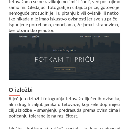
tetovažama se ne razlikujemo “mi” i “oni”, već postojimo
samo mi. Gledajući fotografije i čitajući priče, gotovo je
nemoguće prosuditi je li u pitanju bivši ovisnik ili netko
tko nikada nije imao iskustvo ovisnosti jer sve su priče
ispunjene potrebama, emocijama, željama i strahovima,
bez obzira tko je autor.
O izložbi
Riječ je o izložbi fotografija tetovaža liječenih ovisnika,
ali i drugih zaljubljenika u tetovaže, koji žele doprinijeti
cilju izložbe – smanjenju predrasuda prema ovisnicima i
poticanju tolerancije na različitost.
Izložba „Fotkam ti priču“ nastala je kao svojevrsni