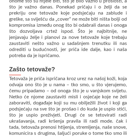
onome što su htjele biti, što je bilo važno u prošlosti, a
što je važno danas. Ponekad pričaju i o želji da se
prekriju one tetovaže koje podsjećaju na zablude i
greške, sa sviješću da „cover“ ne može biti ništa bolji od
kompromisa između onog što bi odabrali danas i onoga
što dozvoljava crtež ispod. Što je najbitnije, ne
jenjavaju želje i planovi za nove tetovaže koje trebaju
zaustaviti nešto važno u sadašnjem trenutku ili nas
odrediti u budućnosti, jer priča ide dalje, kao i naša
potreba da je ispričamo.
Zašto tetovaže?
Tetovaža je priča ispričana kroz urez na našoj koži, koja
odvaja ono što je u nama – tko smo, u što vjerujemo,
čemu pripadamo – od onoga što je u vanjskom svijetu.
Netko će njome zaustaviti misli i osjećaje koje ne želi
zaboraviti, događaje koji su mu obilježili život i koji ga
podsjećaju na sve što je prošao i do kuda je uspio stići,
što je uspio preživjeti. Drugi će se tetovirati radi
ukrašavanja, radi kršenja pravila ili radi mode. čak i
tada, tetovaža prenosi htijenja, stremljenja, naše snove,
komunicira s drugima, šaljući poruke o tome tko smo ili