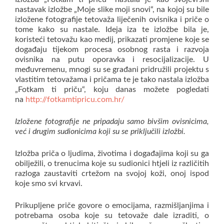
nastavak izložbe „Moje slike moji snovi“, na kojoj su bile
izložene fotografije tetovaža liječenih ovisnika i priče o
tome kako su nastale. Ideja iza te izložbe bila je,
koristeći tetovažu kao medij, prikazati promjene koje se
događaju tijekom procesa osobnog rasta i razvoja
ovisnika na putu oporavka i resocijalizacije. U
međuvremenu, mnogi su se građani pridružili projektu s
vlastitim tetovažama i pričama te je tako nastala izložba
„Fotkam ti priču“, koju danas možete pogledati
na
http://fotkamtipricu.com.hr/
Izložene fotografije ne pripadaju samo bivšim ovisnicima,
već i drugim sudionicima koji su se priključili izložbi.
Izložba priča o ljudima, životima i događajima koji su ga
obilježili, o trenucima koje su sudionici htjeli iz različitih
razloga zaustaviti crtežom na svojoj koži, onoj ispod
koje smo svi krvavi.
Prikupljene priče govore o emocijama, razmišljanjima i
potrebama osoba koje su tetovaže dale izraditi, o