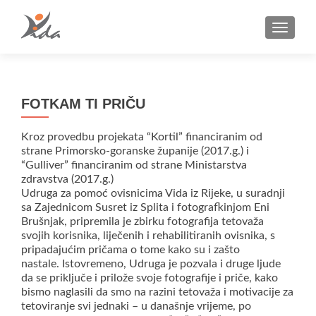
TOGGLE
FOTKAM TI PRIČU
Kroz provedbu projekata “Kortil” financiranim od
strane Primorsko-goranske županije (2017.g.) i
“Gulliver” financiranim od strane Ministarstva
zdravstva (2017.g.)
Udruga za pomoć ovisnicima Vida iz Rijeke, u suradnji
sa Zajednicom Susret iz Splita i fotografkinjom Eni
Brušnjak, pripremila je zbirku fotografija tetovaža
svojih korisnika, liječenih i rehabilitiranih ovisnika, s
pripadajućim pričama o tome kako su i zašto
nastale. Istovremeno, Udruga je pozvala i druge ljude
da se priključe i prilože svoje fotografije i priče, kako
bismo naglasili da smo na razini tetovaža i motivacije za
tetoviranje svi jednaki – u današnje vrijeme, po