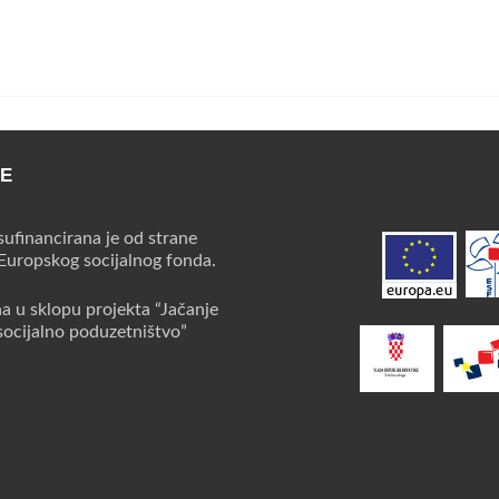
CE
sufinancirana je od strane
 Europskog socijalnog fonda.
na u sklopu projekta “Jačanje
socijalno poduzetništvo”