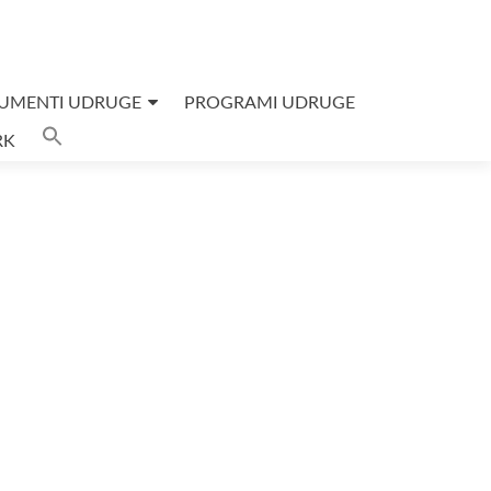
UMENTI UDRUGE
PROGRAMI UDRUGE
Search
RK
for:
SEARCH BUTTON