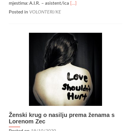
Read
mjestima: A.I.R. – asistent/ica
[…]
more
Posted in
VOLONTERI/KE
about
Vidine
volonterke.i
u
2020.
godini
Ženski krug o nasilju prema ženama s
Lorenom Zec