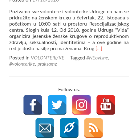
Posted on
19/10/2020
Pozivamo sve volontere i volonterke Udruge da nam se
pridružite na ženskom krugu u četvrtak, 22. listopada s
početkom u 10:00 sati u prostoru Resocijalizacijskog
centra, Slogin kula 12. Od 2018. godine Udruga “Vida”
organizira jesenske ženske krugove o reproduktivnom
zdravlju, seksualnosti, identitetima – a ove godine na
Read
red je došlo nasilje prema ženama. Krug
[…]
more
Posted in
VOLONTERI/KE
Tagged
#NEovisne
,
about
#volonterike
,
praksamz
Ženski
krug
o
nasilju
Follow us:
prema
ženama
s
Lorenom
Zec