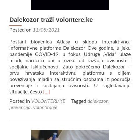
Dalekozor traži volontere.ke
Posted on
11/05/2021
Postani bloger.ica Atlasa u sklopu interaktivno-
informativne platforme Dalekozor Ove godine, u jeku
pandemije COVID-19, u fokus Udruge „Vida“ ulaze
mladi, naročito oni u riziku od razvoja ovisnosti i
socijalne isključenosti. Zato pokrećemo Dalekozor –
prvu hrvatsku interaktivnu platformu s ciljem
povezivanja mladih sa stručnim osobama iz područja
prevencije i suzbijanja ovisnosti. U sagledavanju
Read
situacije, često
[…]
more
Posted in
VOLONTERI/KE
Tagged
dalekozor
,
about
prevencija
,
volontiranje
Dalekozor
traži
volontere.ke