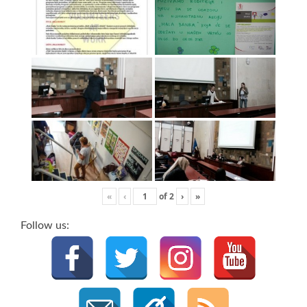
«
‹
of
2
›
»
Follow us: