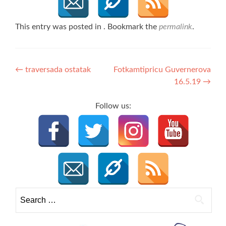
This entry was posted in . Bookmark the
permalink
.
Post
←
traversada ostatak
Fotkamtipricu Guvernerova
16.5.19
→
navigation
Follow us:
Search
for: