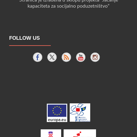
Stranica je izrađena u sklopu projekta “Jačanje
kapaciteta za socijalno poduzetništvo”
FOLLOW US