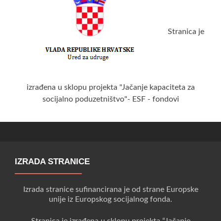
Stranica je
izrađena u sklopu projekta "Jačanje kapaciteta za
socijalno poduzetništvo"- ESF - fondovi
IZRADA STRANICE
Izrada stranice sufinancirana je od strane Europske
unije iz Europskog socijalnog fonda.