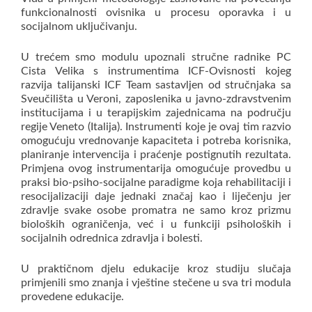
funkcionalnosti ovisnika u procesu oporavka i u
socijalnom uključivanju.
U trećem smo modulu upoznali stručne radnike PC
Cista Velika s instrumentima ICF-Ovisnosti kojeg
razvija talijanski ICF Team sastavljen od stručnjaka sa
Sveučilišta u Veroni, zaposlenika u javno-zdravstvenim
institucijama i u terapijskim zajednicama na području
regije Veneto (Italija). Instrumenti koje je ovaj tim razvio
omogućuju vrednovanje kapaciteta i potreba korisnika,
planiranje intervencija i praćenje postignutih rezultata.
Primjena ovog instrumentarija omogućuje provedbu u
praksi bio-psiho-socijalne paradigme koja rehabilitaciji i
resocijalizaciji daje jednaki značaj kao i liječenju jer
zdravlje svake osobe promatra ne samo kroz prizmu
bioloških ograničenja, već i u funkciji psiholoških i
socijalnih odrednica zdravlja i bolesti.
U praktičnom djelu edukacije kroz studiju slučaja
primjenili smo znanja i vještine stečene u sva tri modula
provedene edukacije.