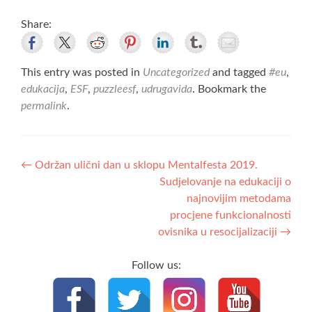
Share:
This entry was posted in
Uncategorized
and tagged
#eu
,
edukacija
,
ESF
,
puzzleesf
,
udrugavida
. Bookmark the
permalink
.
Post
←
Održan ulični dan u sklopu Mentalfesta 2019.
Sudjelovanje na edukaciji o
navigation
najnovijim metodama
procjene funkcionalnosti
ovisnika u resocijalizaciji
→
Follow us: