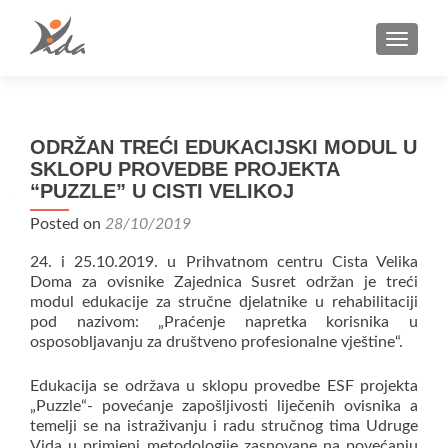
TOGGLE
ODRŽAN TREĆI EDUKACIJSKI MODUL U
SKLOPU PROVEDBE PROJEKTA
“PUZZLE” U CISTI VELIKOJ
Posted on
28/10/2019
24. i 25.10.2019. u Prihvatnom centru Cista Velika
Doma za ovisnike Zajednica Susret održan je treći
modul edukacije za stručne djelatnike u rehabilitaciji
pod nazivom: „Praćenje napretka korisnika u
osposobljavanju za društveno profesionalne vještine“.
Edukacija se održava u sklopu provedbe ESF projekta
„Puzzle“- povećanje zapošljivosti liječenih ovisnika a
temelji se na istraživanju i radu stručnog tima Udruge
Vida u primjeni metodologije zasnovane na povećanju