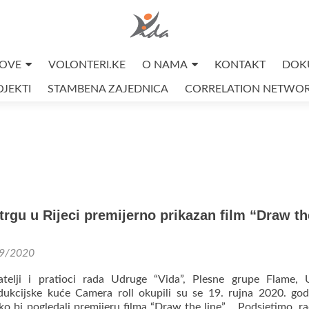
OVE
VOLONTERI.KE
O NAMA
KONTAKT
DOK
JEKTI
STAMBENA ZAJEDNICA
CORRELATION NETWO
rgu u Rijeci premijerno prikazan film “Draw th
9/2020
atelji i pratioci rada Udruge “Vida”, Plesne grupe Flame, 
odukcijske kuće Camera roll okupili su se 19. rujna 2020. go
o bi pogledali premijeru filma “Draw the line”. Podsjetimo, ra