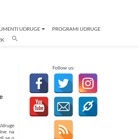
UMENTI UDRUGE
PROGRAMI UDRUGE
Search
RK
for:
SEARCH BUTTON
Follow us:
e
Udruge
dine na
di se o