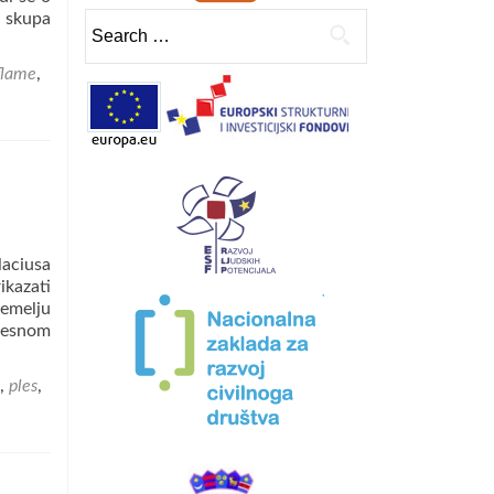
 skupa
Search
for:
flame
,
laciusa
kazati
temelju
Plesnom
,
ples
,