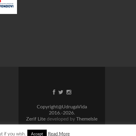
Facebook
Twitter
Instagram
link
link
link
Copyright@UdrugaVida
2016.-2026.
Zerif Lite
developed by
ThemeIsle
t if you wish.
Read More
Accept