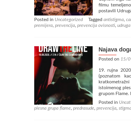
filmu temeljen
postavili Udrug
Posted in
Uncategorized
Tagged
antistigma
,
ca
premijera
,
prevencija
,
prevencija ovisnosti
,
udruga
Najava doga
Posted on
15/0
19. rujna 2020
(poznatom kao
kratkometražni 
istoimenog ples
grupom Flame. 
Posted in
Uncat
plesna grupa flame
,
predrasude
,
prevencija
,
stigm