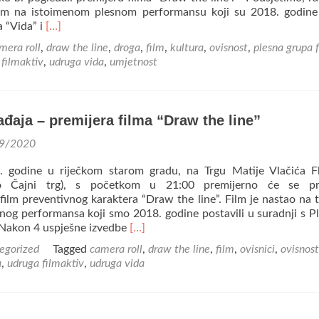
om na istoimenom plesnom performansu koji su 2018. godine
Read
a “Vida” i
[…]
more
mera roll
,
draw the line
,
droga
,
film
,
kultura
,
ovisnost
,
plesna grupa 
about
 filmaktiv
,
udruga vida
,
umjetnost
Na
Čajnom
trgu
u
đaja – premijera filma “Draw the line”
Rijeci
premijerno
9/2020
prikazan
film
. godine u riječkom starom gradu, na Trgu Matije Vlačića F
“Draw
 Čajni trg), s početkom u 21:00 premijerno će se pri
the
film preventivnog karaktera “Draw the line”. Film je nastao na 
line”
nog performansa koji smo 2018. godine postavili u suradnji s 
Read
Nakon 4 uspješne izvedbe
[…]
more
egorized
Tagged
camera roll
,
draw the line
,
film
,
ovisnici
,
ovisnost
about
a
,
udruga filmaktiv
,
udruga vida
Najava
događaja
–
premijera