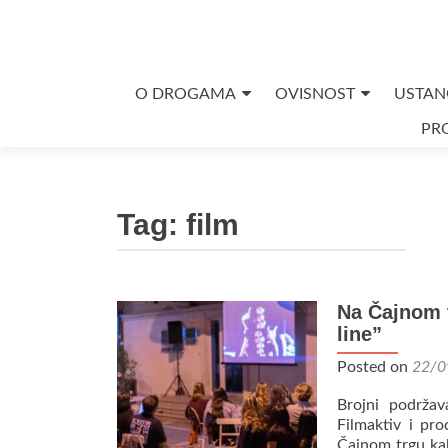
Skip
O DROGAMA
OVISNOST
USTAN
to
PRO
content
Tag:
film
Na Čajnom t
line”
Posted on
22/0
Brojni podržav
Filmaktiv i pr
Čajnom trgu kak