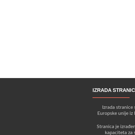
IZRADA STRANI
Izrada stranice 
Europske unije iz
Stranica je izrađe
kapaciteta za 