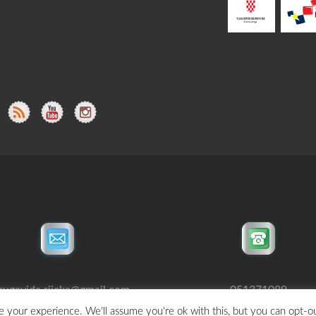
rugavida.rijeka@gmail.com
051371089
 your experience. We'll assume you're ok with this, but you can opt-ou