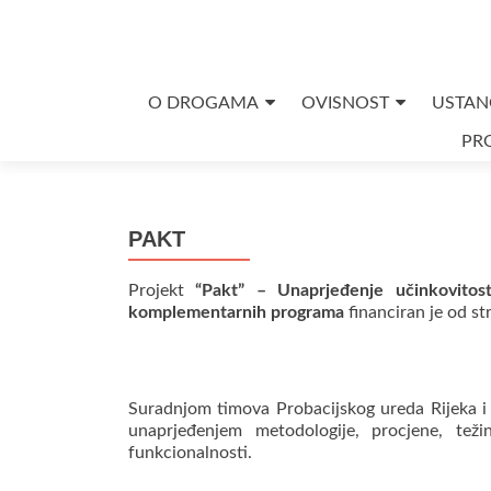
Skip
O DROGAMA
OVISNOST
USTAN
to
PRO
content
PAKT
Projekt
“Pakt” – Unaprjeđenje učinkovitos
komplementarnih programa
financiran je od s
Suradnjom timova Probacijskog ureda Rijeka i 
unaprjeđenjem metodologije, procjene, teži
funkcionalnosti.