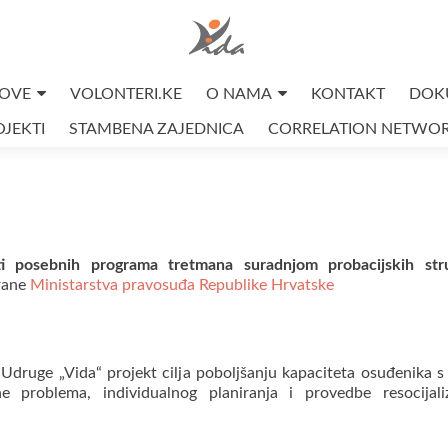
OVE
VOLONTERI.KE
O NAMA
KONTAKT
DOK
JEKTI
STAMBENA ZAJEDNICA
CORRELATION NETWO
ti posebnih programa tretmana suradnjom probacijskih stru
trane
Ministarstva pravosuđa Republike Hrvatske
Udruge „Vida“ projekt cilja poboljšanju kapaciteta osuđenika s 
ne problema, individualnog planiranja i provedbe resocijal