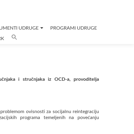
UMENTI UDRUGE
PROGRAMI UDRUGE
Search
RK
for:
SEARCH BUTTON
čnjaka i stručnjaka iz OCD-a, provoditelja
problemom ovisnosti za socijalnu reintegraciju
izacijskih programa temeljenih na povećanju