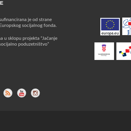
CE
sufinancirana je od strane
 Europskog socijalnog fonda.
na u sklopu projekta “Jačanje
socijalno poduzetništvo”