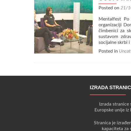
Posted on
21/1
Mentalfest Po 
organizaciji Do
čimbenici za s
sustavom zdrav
socijalne skrbi 
Posted in
Uncat
IZRADA STRANI
Izrada stranice 
Europske unije iz
Stranica je izrađe
kapaciteta za 