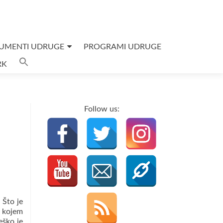
UMENTI UDRUGE
PROGRAMI UDRUGE
Search
RK
for:
SEARCH BUTTON
Follow us:
 Što je
U kojem
eško je