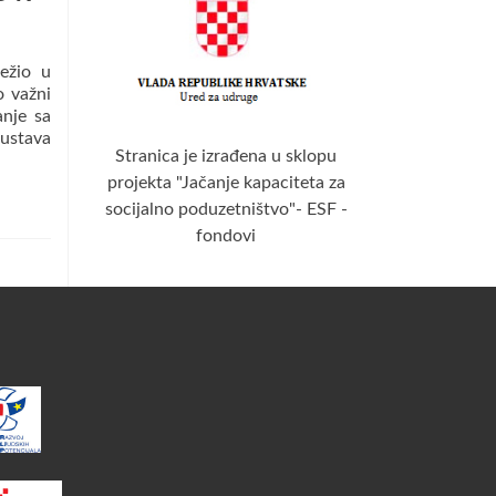
Gledaj
(u)druge
ježio u
o važni
anje sa
sustava
Stranica je izrađena u sklopu
projekta "Jačanje kapaciteta za
socijalno poduzetništvo"- ESF -
fondovi