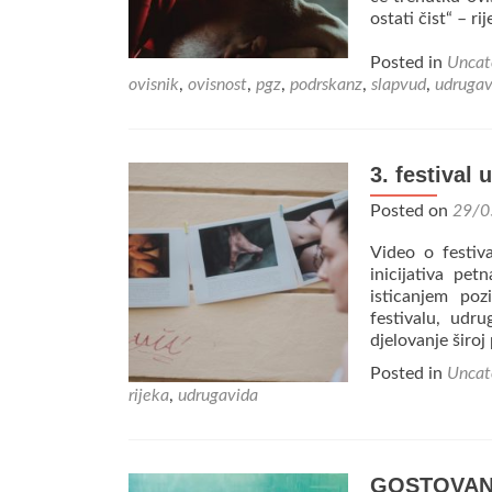
ostati čist“ – r
Posted in
Uncat
ovisnik
,
ovisnost
,
pgz
,
podrskanz
,
slapvud
,
udrugav
3. festival
Posted on
29/0
Video o festiv
inicijativa pet
isticanjem poz
festivalu, udru
djelovanje široj
Posted in
Uncat
rijeka
,
udrugavida
GOSTOVANJ