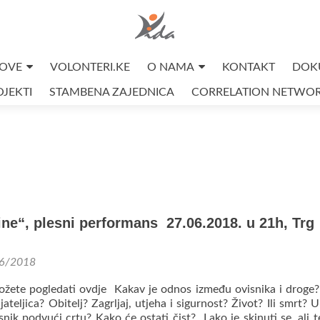
OVE
VOLONTERI.KE
O NAMA
KONTAKT
DOK
JEKTI
STAMBENA ZAJEDNICA
CORRELATION NETWO
ine“, plesni performans 27.06.2018. u 21h, Trg
6/2018
žete pogledati ovdje Kakav je odnos između ovisnika i droge?
ateljica? Obitelj? Zagrljaj, utjeha i sigurnost? Život? Ili smrt? 
nik podvući crtu? Kako će ostati čist? „Lako je skinuti se, ali t