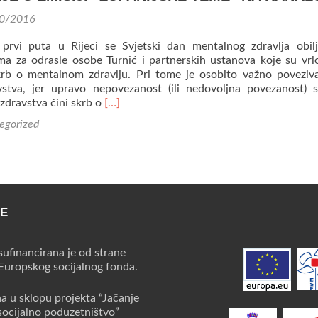
0/2016
prvi puta u Rijeci se Svjetski dan mentalnog zdravlja obil
ma za odrasle osobe Turnić i partnerskih ustanova koje su vrl
krb o mentalnom zdravlju. Pri tome je osobito važno poveziv
stva, jer upravo nepovezanost (ili nedovoljna povezanost) 
Read
i zdravstva čini skrb o
[…]
more
egorized
about
GOSTOVANJE
U
EMISIJI
“ŽUPANIJSKE
TEME”
CE
NA
KANALU-
R
sufinancirana je od strane
 Europskog socijalnog fonda.
na u sklopu projekta “Jačanje
socijalno poduzetništvo”