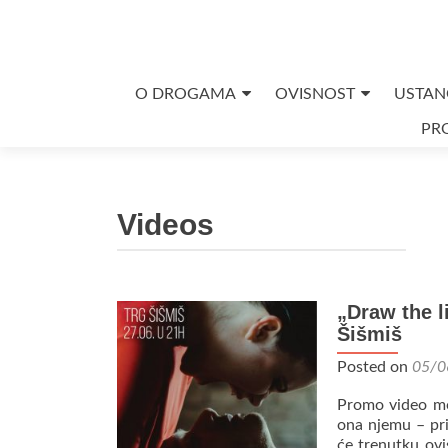
Skip
O DROGAMA
OVISNOST
USTAN
to
PRO
content
Videos
„Draw the l
Šišmiš
Posted on
05/0
Promo video mo
ona njemu – prij
će trenutku ovis