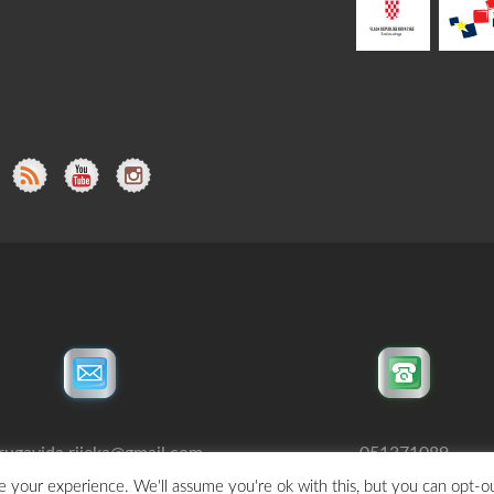
rugavida.rijeka@gmail.com
051371089
 your experience. We'll assume you're ok with this, but you can opt-ou