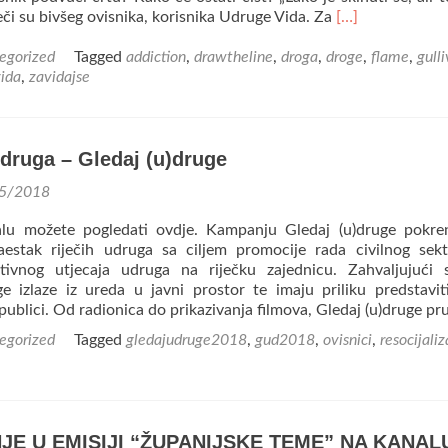
Read
iječi su bivšeg ovisnika, korisnika Udruge Vida. Za
[…]
more
about
egorized
Tagged
addiction
,
drawtheline
,
droga
,
droge
,
flame
,
gull
„Draw
ida
,
zavidajse
the
line“,
plesni
 udruga – Gledaj (u)druge
performans
27.06.2018.
5/2018
u
21h,
alu možete pogledati ovdje. Kampanju Gledaj (u)druge pokre
Trg
naestak riječih udruga sa ciljem promocije rada civilnog sek
Šišmiš
itivnog utjecaja udruga na riječku zajednicu. Zahvaljujući
ge izlaze iz ureda u javni prostor te imaju priliku predstavit
 publici. Od radionica do prikazivanja filmova, Gledaj (u)druge p
egorized
Tagged
gledajudruge2018
,
gud2018
,
ovisnici
,
resocijaliz
E U EMISIJI “ŽUPANIJSKE TEME” NA KANAL