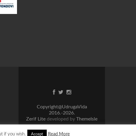
Facebook
Twitter
Instagram
link
link
link
Copyright@UdrugaVida
2016.-2026.
Zerif Lite
developed by
ThemeIsle
t if you wish.
Read More
Accept