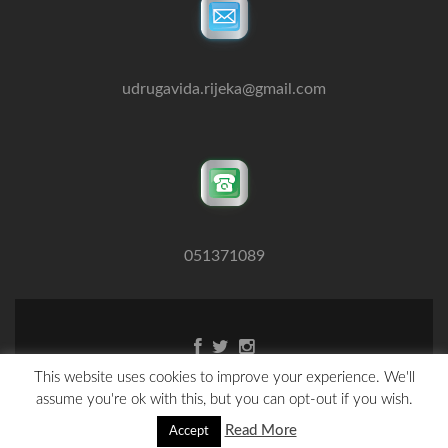
udrugavida.rijeka@gmail.com
051371089
Facebook
Twitter
Instagram
link
link
link
This website uses cookies to improve your experience. We'll
Copyright@UdrugaVida 2016.-2026.
assume you're ok with this, but you can opt-out if you wish.
Zerif Lite
developed by
ThemeIsle
Read More
Accept