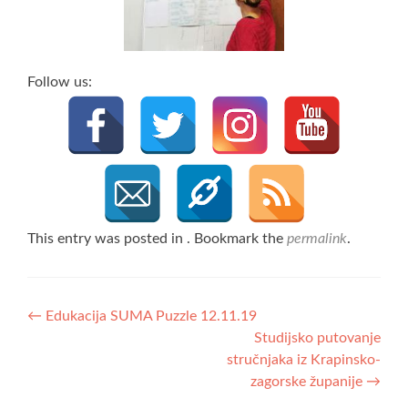
Follow us:
This entry was posted in . Bookmark the
permalink
.
Post
←
Edukacija SUMA Puzzle 12.11.19
Studijsko putovanje
navigation
stručnjaka iz Krapinsko-
zagorske županije
→